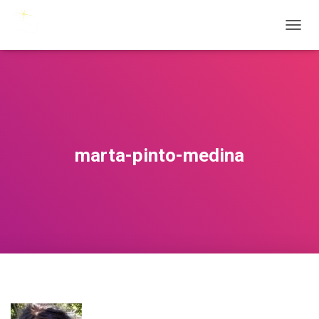
C
A
M
B
I
A
R
M
O
marta-pinto-medina
D
O
D
E
N
A
V
E
G
A
C
I